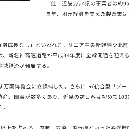
辻 近畿2府4県の事業者は約95
長年、地元経済を支えた製造業は
済成長なし」といわれる。リニア中央新幹線や北陸
は、新名神高速道路が平成34年度に全線開通を迎え
地域経済が発展する。
万国博覧会に立候補した。さらにIR(統合型リゾー
遺産、国宝が数多くあり、近畿の訪日客は初めて100
る。
以上を占める。内航、鉄道、飛行機といった輸送機