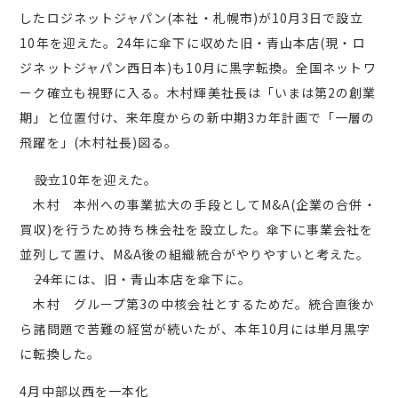
したロジネットジャパン(本社・札幌市)が10月3日で設立
10年を迎えた。24年に傘下に収めた旧・青山本店(現・ロ
ジネットジャパン西日本)も10月に黒字転換。全国ネットワ
ーク確立も視野に入る。木村輝美社長は「いまは第2の創業
期」と位置付け、来年度からの新中期3カ年計画で「一層の
飛躍を」(木村社長)図る。
――設立10年を迎えた。
木村 本州への事業拡大の手段としてM&A(企業の合併・
買収)を行うため持ち株会社を設立した。傘下に事業会社を
並列して置け、M&A後の組織統合がやりやすいと考えた。
――24年には、旧・青山本店を傘下に。
木村 グループ第3の中核会社とするためだ。統合直後か
ら諸問題で苦難の経営が続いたが、本年10月には単月黒字
に転換した。
4月中部以西を一本化