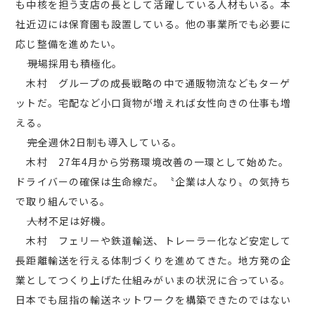
も中核を担う支店の長として活躍している人材もいる。本
社近辺には保育園も設置している。他の事業所でも必要に
応じ整備を進めたい。
――現場採用も積極化。
木村 グループの成長戦略の中で通販物流などもターゲ
ットだ。宅配など小口貨物が増えれば女性向きの仕事も増
える。
――完全週休2日制も導入している。
木村 27年4月から労務環境改善の一環として始めた。
ドライバーの確保は生命線だ。〝企業は人なり〟の気持ち
で取り組んでいる。
――人材不足は好機。
木村 フェリーや鉄道輸送、トレーラー化など安定して
長距離輸送を行える体制づくりを進めてきた。地方発の企
業としてつくり上げた仕組みがいまの状況に合っている。
日本でも屈指の輸送ネットワークを構築できたのではない