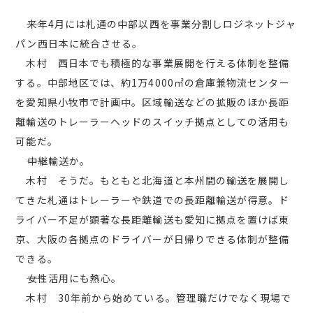
――来年4月には札通の中部以西を事業分割しロジネットジャ
パン西日本に統合させる。
木村 西日本でも積極的な事業展開を行える体制を整備
する。中部地区では、約1万4000㎡の倉庫兼物流センター
を愛知県小牧市で計画中。区域輸送などの拡販のほか長距
離輸送のトレーラーヘッドのスイッチ拠点としての活用も
可能だ。
――中継輸送か。
木村 そうだ。もともと北海道と本州間の輸送を展開し
てきた札通はトレーラーや鉄道での長距離輸送が得意。ド
ライバー不足が顕著な長距離輸送も愛知に拠点を置けば東
京、大阪の各拠点のドライバーが日帰りできる体制が整備
できる。
――女性活用にも熱心。
木村 30年前から始めている。管理職だけでなく現場で