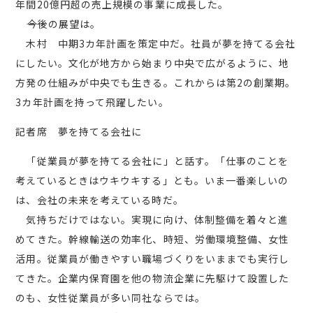
年間20億円超の売上規模の事業に成長した。
――今後の展望は。
木村 中期3カ年計画を策定中だ。社員が夢を持てる会社
にしたい。文化が地方から始まり中央で広がるように、地
方発の仕組みが中央でも生きる。これからは第2の創業期。
3カ年計画を持って飛躍したい。
記者席 夢を持てる会社に
「従業員が夢を持てる会社に」と話す。「仕事のことを
考えているときはウキウキする」とも。いま一番楽しいの
は、会社の未来を考えている時だ。
気持ちだけではない。実現に向け、体制整備を着々と進
めてきた。幹線輸送の効率化、時短、労働環境整備、女性
活用。従業員が働きやすい職場づくりをいままでも実行し
てきた。企業内保育園を他の物流企業に先駆けて設置した
のも、女性従業員が多い同社ならでは。