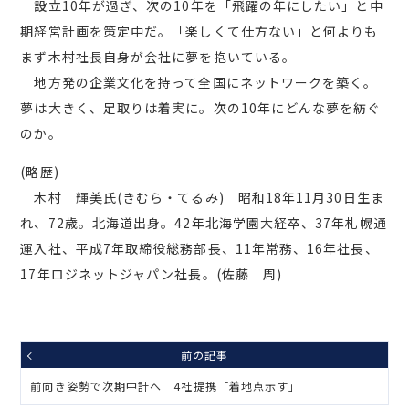
設立10年が過ぎ、次の10年を「飛躍の年にしたい」と中
期経営計画を策定中だ。「楽しくて仕方ない」と何よりも
まず木村社長自身が会社に夢を抱いている。
地方発の企業文化を持って全国にネットワークを築く。
夢は大きく、足取りは着実に。次の10年にどんな夢を紡ぐ
のか。
(略歴)
木村 輝美氏(きむら・てるみ) 昭和18年11月30日生ま
れ、72歳。北海道出身。42年北海学園大経卒、37年札幌通
運入社、平成7年取締役総務部長、11年常務、16年社長、
17年ロジネットジャパン社長。(佐藤 周)
前の記事
前向き姿勢で次期中計へ 4社提携「着地点示す」