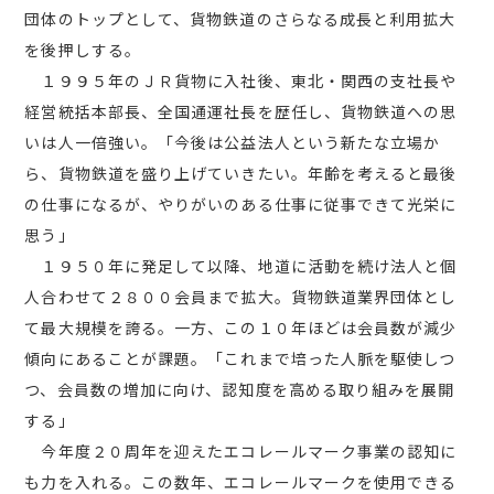
団体のトップとして、貨物鉄道のさらなる成長と利用拡大
を後押しする。
１９９５年のＪＲ貨物に入社後、東北・関西の支社長や
経営統括本部長、全国通運社長を歴任し、貨物鉄道への思
いは人一倍強い。「今後は公益法人という新たな立場か
ら、貨物鉄道を盛り上げていきたい。年齢を考えると最後
の仕事になるが、やりがいのある仕事に従事できて光栄に
思う」
１９５０年に発足して以降、地道に活動を続け法人と個
人合わせて２８００会員まで拡大。貨物鉄道業界団体とし
て最大規模を誇る。一方、この１０年ほどは会員数が減少
傾向にあることが課題。「これまで培った人脈を駆使しつ
つ、会員数の増加に向け、認知度を高める取り組みを展開
する」
今年度２０周年を迎えたエコレールマーク事業の認知に
も力を入れる。この数年、エコレールマークを使用できる