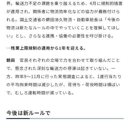
界。輸送力不足の課題を乗り越えるため、4月に規制的措置
が適用され、関係者に物流効率化などの協力が義務付けら
れる。国土交通省の鶴田浩久物流・自動車局長は「今後の
物流は新たなルールの中でやっていくことを理解してほし
い」とし、さらなる連携・協働の必要性を呼び掛ける。
―残業上限規制の適用から1年を迎える。
鶴田
官民それぞれの立場で力を合わせて取り組んだこと
で、懸念された深刻な輸送力の停滞は起きていない。一
方、昨年9～11月に行った実態調査によると、1運行当たり
の平均拘束時間は減少したが、荷待ち・荷役時間は横ばい
で、むしろ運転時間が減っている。
今後は新ルールで