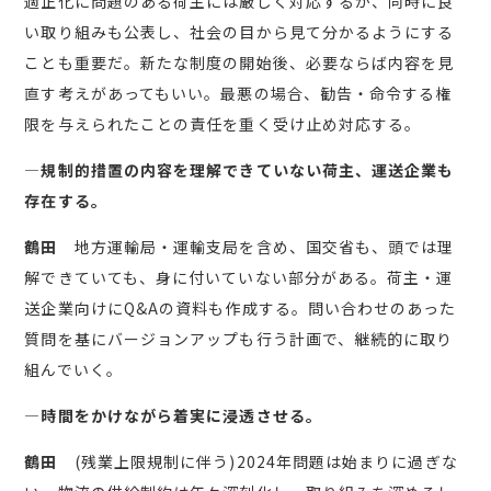
適正化に問題のある荷主には厳しく対応するが、同時に良
い取り組みも公表し、社会の目から見て分かるようにする
ことも重要だ。新たな制度の開始後、必要ならば内容を見
直す考えがあってもいい。最悪の場合、勧告・命令する権
限を与えられたことの責任を重く受け止め対応する。
―規制的措置の内容を理解できていない荷主、運送企業も
存在する。
鶴田
地方運輸局・運輸支局を含め、国交省も、頭では理
解できていても、身に付いていない部分がある。荷主・運
送企業向けにQ&Aの資料も作成する。問い合わせのあった
質問を基にバージョンアップも行う計画で、継続的に取り
組んでいく。
―時間をかけながら着実に浸透させる。
鶴田
(残業上限規制に伴う)2024年問題は始まりに過ぎな