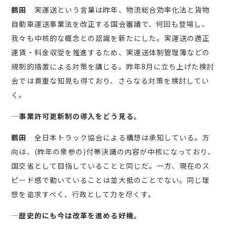
鶴田
実運送という言葉は昨年、物流総合効率化法と貨物
自動車運送事業法を改正する国会審議で、何回も登場し、
我々も中核的な概念との認識を新たにした。実運送の適正
運賃・料金収受を推進するため、実運送体制管理簿などの
規制的措置による対策を講じる。昨年8月に立ち上げた検討
会では貴重な知見も得ており、さらなる対策を検討してい
く。
―事業許可更新制の導入をどう見る。
鶴田
全日本トラック協会による構想は承知している。方
向は、(昨年の衆参の)付帯決議の内容が中核になっており、
国交省として目指していることと同じだ。一方、現在のス
ピード感で動いていることは並大抵のことでない。同じ理
想を追求すべく、行政として力を尽くす。
―歴史的にも今は改革を進める好機。