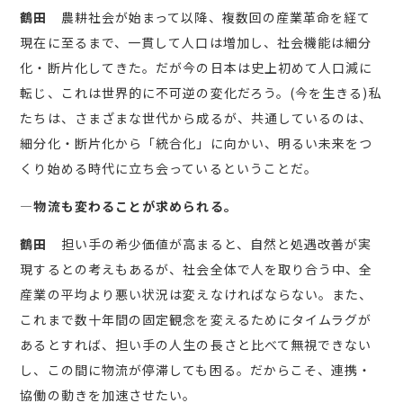
鶴田
農耕社会が始まって以降、複数回の産業革命を経て
現在に至るまで、一貫して人口は増加し、社会機能は細分
化・断片化してきた。だが今の日本は史上初めて人口減に
転じ、これは世界的に不可逆の変化だろう。(今を生きる)私
たちは、さまざまな世代から成るが、共通しているのは、
細分化・断片化から「統合化」に向かい、明るい未来をつ
くり始める時代に立ち会っているということだ。
―物流も変わることが求められる。
鶴田
担い手の希少価値が高まると、自然と処遇改善が実
現するとの考えもあるが、社会全体で人を取り合う中、全
産業の平均より悪い状況は変えなければならない。また、
これまで数十年間の固定観念を変えるためにタイムラグが
あるとすれば、担い手の人生の長さと比べて無視できない
し、この間に物流が停滞しても困る。だからこそ、連携・
協働の動きを加速させたい。