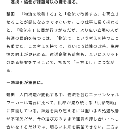
―連携・協働が課題解決の鍵を握る。
鶴田
「物流を改善する」と「物流で改善する」を両立さ
せることが鍵になるのではないか。この仕事に長く携わる
と、「物流を」に目が行きがちだが、より広い立場の人が
共通の目的を持つには、「物流で」という考えを持つこと
も重要だ。この考えを持てば、互いに収益性の改善、生産
性の向上が見込める。運送企業も荷主も、互いにメリット
のある提案をすることで、初めて「三方よし」につなが
る。
―効率化が重要に。
鶴田
人口構造が変化する中、物流を含むエッセンシャル
ワーカーは需要に比べて、供給が減り続ける「供給制約」
に直面している。課題を乗り超えるには担い手の処遇改善
が不可欠だが、今の運び方のままで運賃の押し合い・へし
合いをするだけでは、明るい未来を展望できない。三方よ