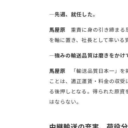
―先週、就任した。
馬屋原
重責に身の引き締まる思
を軸に置き、社長として率いる覚
―強みの輸送品質は磨きをかけ
馬屋原
「輸送品質日本一」を掲
ことは、適正運賃・料金の収受
る後押しとなる。得られた原資
はならない。
中継輸送の充実、荷役分