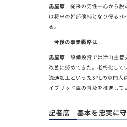
馬屋原
従来の男性中心から脱却
は将来の幹部候補となり得る30
る。
―今後の事業戦略は。
馬屋原
設備投資では津山主管支
改善に努めてきた。老朽化して
流通加工といった3PLの専門人
イブリッド車の普及を推進して
記者席 基本を忠実に守