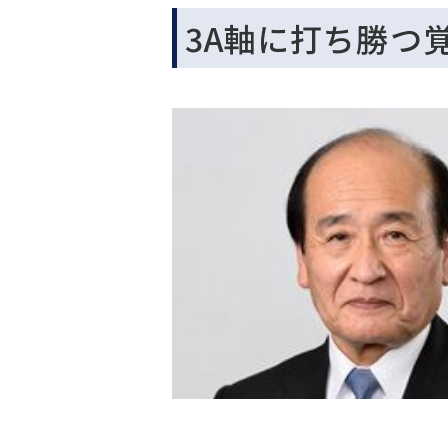
3A軸に打ち勝つ