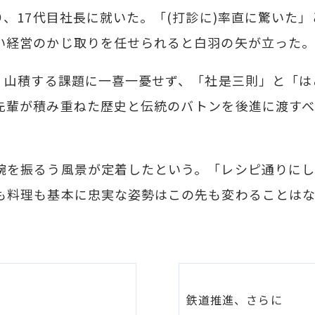
り、17代目社長に就いた。「(打診に)率直に驚いた
い経営のかじ取りを任せられると白羽の矢が立った
―。山積する課題に一喜一憂せず、「社是三則」と「
先輩が積み重ねた歴史と伝統のバトンを後進に渡す
腕を振るう風景が定着したという。「レシピ通りに
も料理も基本に忠実な姿勢はこの先も変わることは
鉄道推進、さらに