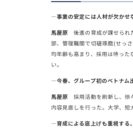
―事業の安定には人材が欠かせ
馬屋原
後進の育成が課せられた
部、管理職間で切磋琢磨(せっ
均年齢も高まり、採用は待った
い。
―今春、グループ初のベトナム
馬屋原
採用活動を刷新し、徐々
内容見直しを行った。大学、短
―育成による底上げも重視する