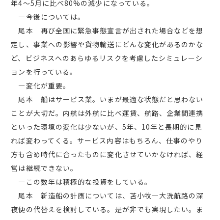
年4～5月に比べ80%の減少になっている。
―今後については。
尾本 再び全国に緊急事態宣言が出された場合などを想
定し、事業への影響や貨物輸送にどんな変化があるのかな
ど、ビジネスへのあらゆるリスクを考慮したシミュレーシ
ョンを行っている。
―変化が重要。
尾本 船はサービス業。いまが最適な状態だと思わない
ことが大切だ。内航は外航に比べ運賃、航路、企業間連携
といった環境の変化は少ないが、5年、10年と長期的に見
れば変わってくる。サービス内容はもちろん、仕事のやり
方も含め時代に合ったものに変化させていかなければ、経
営は継続できない。
―この数年は積極的な投資をしている。
尾本 新造船の計画については、苫小牧―大洗航路の深
夜便の代替えを検討している。是が非でも実現したい。ま