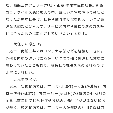
だ、商船三井フェリー(本社・東京)の尾本直俊社長。新型
コロナウイルス感染拡大の中、厳しい経営環境下で就任と
なったが尾本社長は、社会や業界の変化を捉え「いまが最
適な状態だとは考えず、サービス内容や業務の進め方を時
代に合ったものに変化させていきたい」と話す。
―就任した感想は。
尾本 商船三井ではコンテナ事業などを経験してきた。
外航と内航の違いはあるが、いままで船に関連した業務に
携わっていたこともあり、船会社の社長を務められるのは
非常にうれしい。
―足元の市況は。
尾本 貨物輸送では、苫小牧(北海道)―大洗(茨城県)、東
京―博多(福岡市)、東京―苅田(福岡県)の3航路の4～5月の
荷量は前年比で10%程度落ち込み、先行きが見えない状況
が続く。旅客輸送では、苫小牧―大洗航路の利用者数は前