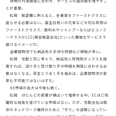
――荷物の付加価値に合わせ、サービスの選択肢を増やすこ
とが重要。
松岡 航空機に例えると、全乗客をファーストクラスに
座らせる必要はない。誕生日祝いの花束など大切な荷物は
ファーストクラスで、飲料水やシャンプーならばエコノミ
ークラスかLCC(格安航空会社)といった廉価なサービスで
届けるイメージだ。
――企業間物流でも納品先の手待ち時間など無駄が多い。
松岡 宅配と同じ考えで、納品先に荷物用ボックスを設
置すれば、送り手と受け取り手の時間を無理に合わせる必
要はなくなる。荷主とうまく手を組めば、企業間物流の変
革も不可能ではないはずだ。
――EC市場の拡大は今後も続く。
松岡 ほとんどの産業が横ばいで推移する中、ECほど飛
躍的な成長を遂げている市場はない。だが、宅配会社は既
存のネットワーク維持のために「守り」の姿勢になってい