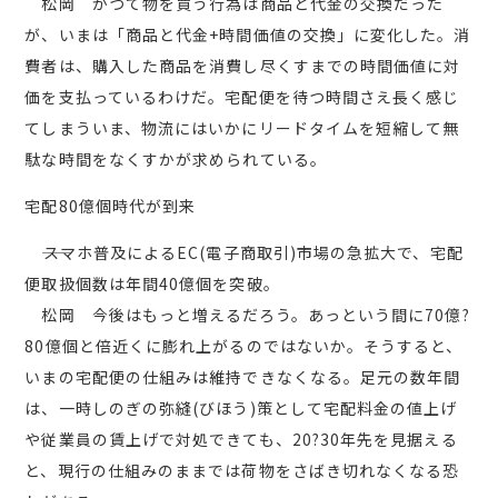
松岡 かつて物を買う行為は商品と代金の交換だった
が、いまは「商品と代金+時間価値の交換」に変化した。消
費者は、購入した商品を消費し尽くすまでの時間価値に対
価を支払っているわけだ。宅配便を待つ時間さえ長く感じ
てしまういま、物流にはいかにリードタイムを短縮して無
駄な時間をなくすかが求められている。
宅配80億個時代が到来
――スマホ普及によるEC(電子商取引)市場の急拡大で、宅配
便取扱個数は年間40億個を突破。
松岡 今後はもっと増えるだろう。あっという間に70億?
80億個と倍近くに膨れ上がるのではないか。そうすると、
いまの宅配便の仕組みは維持できなくなる。足元の数年間
は、一時しのぎの弥縫(びほう)策として宅配料金の値上げ
や従業員の賃上げで対処できても、20?30年先を見据える
と、現行の仕組みのままでは荷物をさばき切れなくなる恐