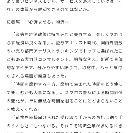
より良いビジネスモデル、サービスを追求していけば「守
り」の体質から脱却できるのではないか。
記者席 〝心弾ませる〟物流へ
「道徳を経済政策に持ち込むと失敗する。楽しくやれば
必ず経済は良くなる」。証券アナリスト時代、国内外複数
の小売り部門アナリストランキングでトップに選ばれたこ
ともある実力派コンサルタント。明解な例え、斬新で具体
的なアイデア、分かりやすい語り口。取材中、ハッと気付
かされる場面が幾度もあった。
「時間を節約する一方、節約で生まれた時間をどう使っ
て楽しむかも大事になる」。スマホの普及による時間価値
の変化が、単に無駄な時間を削ることにとどまらないこと
を教えてくれる。
「荷物を直接届けられた受け取り手からのお礼は送り手
のうれしさにもつながる。それこそ物流企業が求めるべき