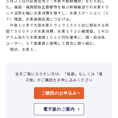
５月２１日の記者会見で「水素大動脈構想」を打ち出し
た。福島―福岡間各主要都市を結ぶ幹線輸送での水素トラ
ック活用を軸に水素消費を増やし、水素ステーション（Ｓ
Ｔ）増設、水素価格低減につなげる。
今後１０年で大型水素トラック１５００台に相当する年
間７５００トンの水素消費、水素ＳＴ３０基増設、１キロ
グラム当たり水素価格１０００円を基準に、国・自治体、
ユーザー、ＳＴ事業者と連携して普及に取り組む。
現状、水素Ｓ…
全文ご覧になりたい方は、「紙面」もしくは「電
子版」のご購読をお申し込みください
ご購読のお申込み
電子版のご案内