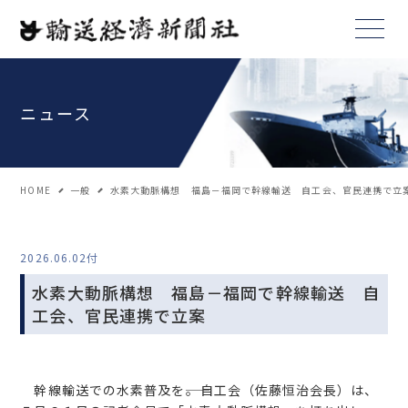
ニュース
HOME
一般
水素大動脈構想 福島－福岡で幹線輸送 自工会、官民連携で立
2026.06.02付
水素大動脈構想 福島－福岡で幹線輸送 自
工会、官民連携で立案
幹線輸送での水素普及を――。自工会（佐藤恒治会長）は、