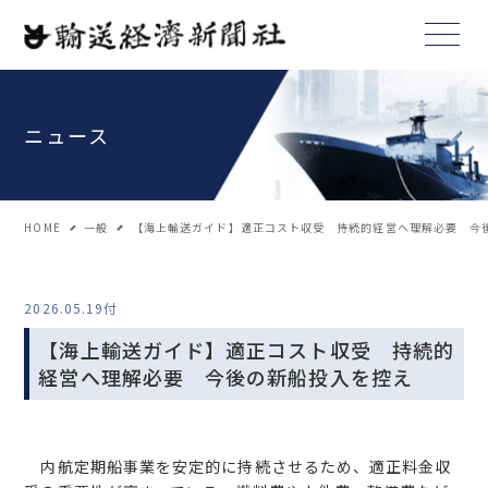
ニュース
HOME
一般
【海上輸送ガイド】適正コスト収受 持続的経営へ理解必要 今
2026.05.19付
【海上輸送ガイド】適正コスト収受 持続的
経営へ理解必要 今後の新船投入を控え
内航定期船事業を安定的に持続させるため、適正料金収