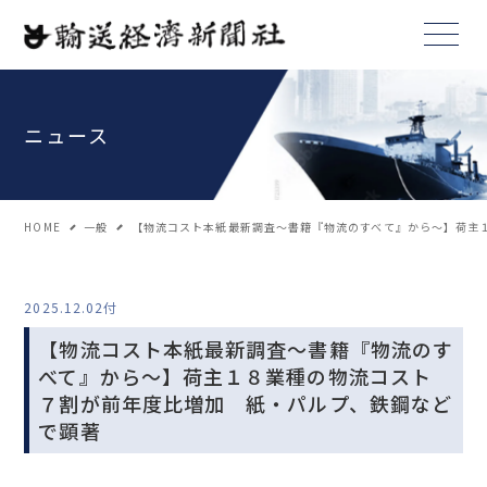
ニュース
HOME
一般
【物流コスト本紙最新調査～書籍『物流のすべて』から～】荷主
2025.12.02付
【物流コスト本紙最新調査～書籍『物流のす
べて』から～】荷主１８業種の物流コスト
７割が前年度比増加 紙・パルプ、鉄鋼など
で顕著