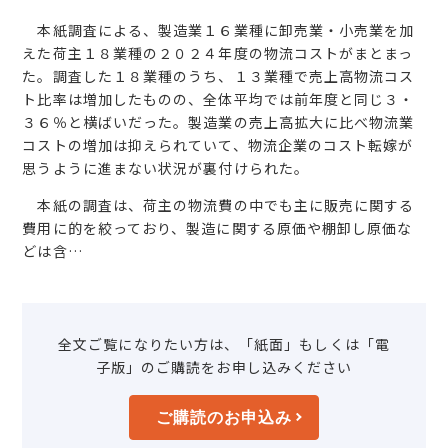
本紙調査による、製造業１６業種に卸売業・小売業を加
えた荷主１８業種の２０２４年度の物流コストがまとまっ
た。調査した１８業種のうち、１３業種で売上高物流コス
ト比率は増加したものの、全体平均では前年度と同じ３・
３６％と横ばいだった。製造業の売上高拡大に比べ物流業
コストの増加は抑えられていて、物流企業のコスト転嫁が
思うように進まない状況が裏付けられた。
本紙の調査は、荷主の物流費の中でも主に販売に関する
費用に的を絞っており、製造に関する原価や棚卸し原価な
どは含…
全文ご覧になりたい方は、「紙面」もしくは「電
子版」のご購読をお申し込みください
ご購読のお申込み