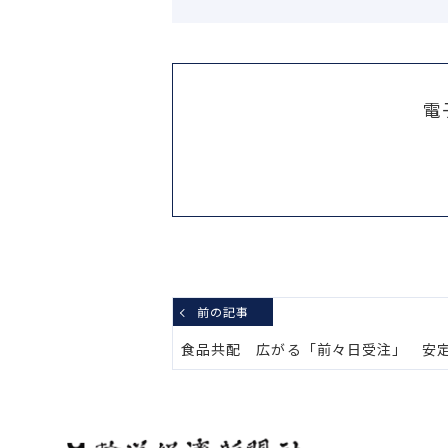
電
前の記事
食品共配 広がる「前々日受注」 安