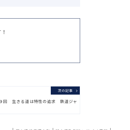
す！
次の記事
９回 生きる道は特性の追求 鉄道ジャ
氏