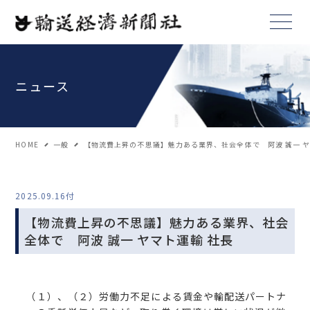
ニュース
HOME
一般
【物流費上昇の不思議】魅力ある業界、社会全体で 阿波 誠一 ヤ
2025.09.16付
【物流費上昇の不思議】魅力ある業界、社会
全体で 阿波 誠一 ヤマト運輸 社長
（１）、（２）労働力不足による賃金や輸配送パートナ