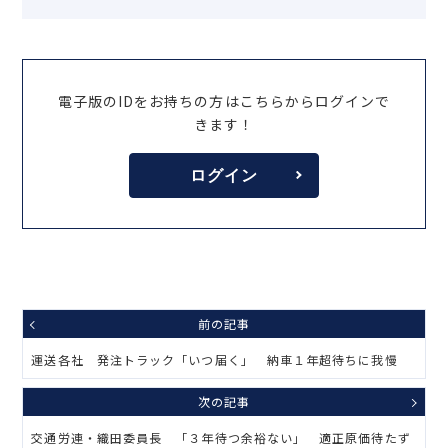
電子版のIDをお持ちの方はこちらからログインで
きます！
ログイン
前の記事
運送各社 発注トラック「いつ届く」 納車１年超待ちに我慢
次の記事
交通労連・織田委員長 「３年待つ余裕ない」 適正原価待たず