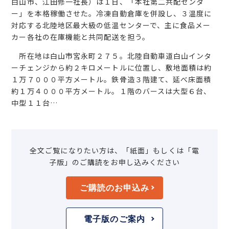
白山市、江田修一社長）は１日、「本社第二共配センタ
ー」を本格稼働させた。冷凍自動倉庫を併設し、３温度に
対応する北陸地区最大級の低温センターで、主に食品メー
カー各社の在庫機能と共同配送を担う。
所在地は白山市宮永町２７５。北陸自動車道白山インタ
ーチェンジから約２キロメートルに位置し、敷地面積は約
１万７０００平方メートル。鉄骨造３階建て、延べ床面積
約１万４０００平方メートル。１階のバースは大型６台、
中型１１台…
全文ご覧になりたい方は、「紙面」もしくは「電
子版」のご購読をお申し込みください
ご購読のお申込み
電子版のご案内