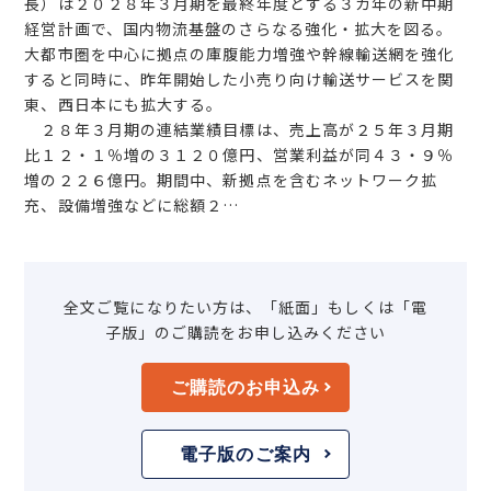
長）は２０２８年３月期を最終年度とする３カ年の新中期
経営計画で、国内物流基盤のさらなる強化・拡大を図る。
大都市圏を中心に拠点の庫腹能力増強や幹線輸送網を強化
すると同時に、昨年開始した小売り向け輸送サービスを関
東、西日本にも拡大する。
２８年３月期の連結業績目標は、売上高が２５年３月期
比１２・１％増の３１２０億円、営業利益が同４３・９％
増の２２６億円。期間中、新拠点を含むネットワーク拡
充、設備増強などに総額２…
全文ご覧になりたい方は、「紙面」もしくは「電
子版」のご購読をお申し込みください
ご購読のお申込み
電子版のご案内