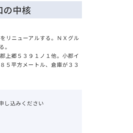
口の中核
をリニューアルする。ＮＸグル
る。
郡上郷５３９１ノ１他。小郡イ
９８５平方メートル、倉庫が３３
申し込みください