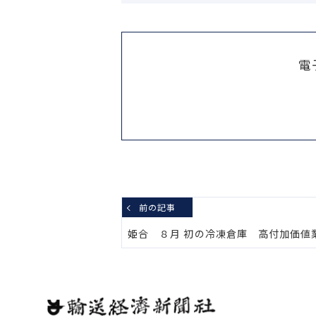
電
前の記事
姫合 ８月 初の冷凍倉庫 高付加価値