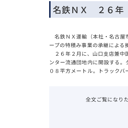
名鉄ＮＸ ２６年
名鉄ＮＸ運輸（本社・名古屋市
ープの特積み事業の承継による
２６年２月に、山口支店兼中国
ンター流通団地内に開設する。
０８平方メートル。トラックバ
全文ご覧になり