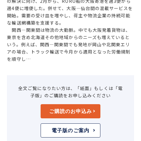
の解決に向け、2月から、RORO船の大阪寄港を週3便から
週4便に増便した。併せて、大阪―仙台間の混載サービスを
開始。需要の受け皿を増やし、荷主や物流企業の持続可能
な輸送網構築を支援する。
関西―関東間は物流の大動脈。中でも大阪発着貨物は、
東京を含め北海道その他地域からのニーズも増えていると
いう。例えば、関西―関東間でも発地が岡山や北関東エリ
アの場合、トラック輸送で今月から適用となった労働規制
を順守し…
全文ご覧になりたい方は、「紙面」もしくは「電
子版」のご購読をお申し込みください
ご購読のお申込み
電子版のご案内