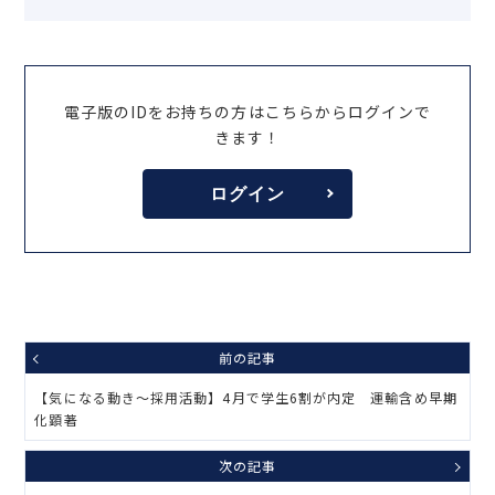
電子版のIDをお持ちの方はこちらからログインで
きます！
ログイン
前の記事
【気になる動き～採用活動】4月で学生6割が内定 運輸含め早期
化顕著
次の記事