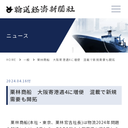
ニュース
HOME
一般
栗林商船 大阪寄港週4に増便 混載で新規需要も開拓
2024.04.16付
栗林商船 大阪寄港週4に増便 混載で新規
需要も開拓
栗林商船(本社・東京、栗林宏吉社長)は物流2024年問題