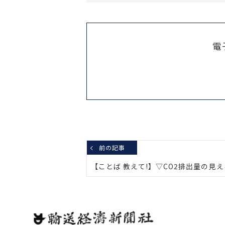
電
前の記事
【ことば 教えて!】▽CO2排出量の見