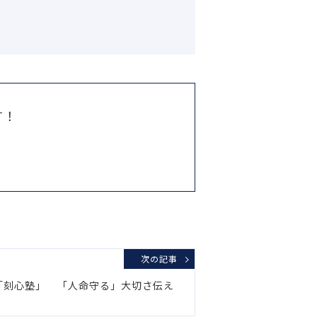
す！
次の記事
物「刻心塾」 「人命守る」大切さ伝え