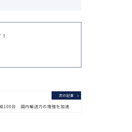
す！
次の記事
結100台 国内輸送力の増強を加速