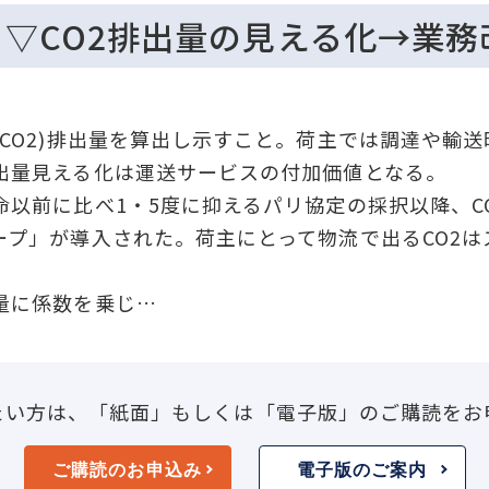
】▽CO2排出量の見える化→業
O2)排出量を算出し示すこと。荷主では調達や輸送
出量見える化は運送サービスの付加価値となる。
以前に比べ1・5度に抑えるパリ協定の採択以降、C
ープ」が導入された。荷主にとって物流で出るCO2は
量に係数を乗じ…
たい方は、「紙面」もしくは「電子版」のご購読をお
ご購読のお申込み
電子版のご案内