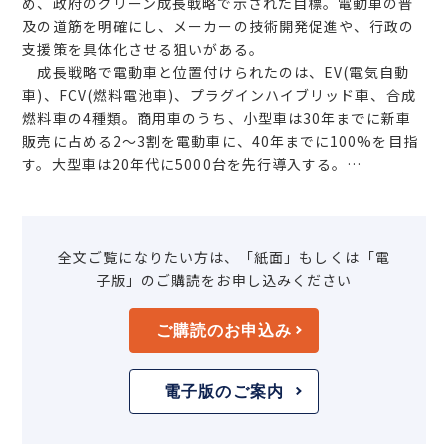
め、政府のグリーン成長戦略で示された目標。電動車の普
及の道筋を明確にし、メーカーの技術開発促進や、行政の
支援策を具体化させる狙いがある。
成長戦略で電動車と位置付けられたのは、EV(電気自動
車)、FCV(燃料電池車)、プラグインハイブリッド車、合成
燃料車の4種類。商用車のうち、小型車は30年までに新車
販売に占める2～3割を電動車に、40年までに100%を目指
す。大型車は20年代に5000台を先行導入する。…
全文ご覧になりたい方は、「紙面」もしくは「電
子版」のご購読をお申し込みください
ご購読のお申込み
電子版のご案内