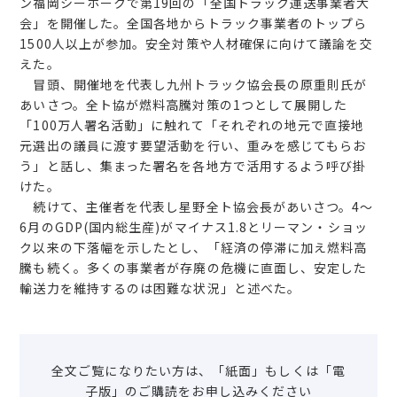
ン福岡シーホークで第19回の「全国トラック運送事業者大
会」を開催した。全国各地からトラック事業者のトップら
1500人以上が参加。安全対策や人材確保に向けて議論を交
えた。
冒頭、開催地を代表し九州トラック協会長の原重則氏が
あいさつ。全ト協が燃料高騰対策の1つとして展開した
「100万人署名活動」に触れて「それぞれの地元で直接地
元選出の議員に渡す要望活動を行い、重みを感じてもらお
う」と話し、集まった署名を各地方で活用するよう呼び掛
けた。
続けて、主催者を代表し星野全ト協会長があいさつ。4～
6月のGDP(国内総生産)がマイナス1.8とリーマン・ショッ
ク以来の下落幅を示したとし、「経済の停滞に加え燃料高
騰も続く。多くの事業者が存廃の危機に直面し、安定した
輸送力を維持するのは困難な状況」と述べた。
全文ご覧になりたい方は、「紙面」もしくは「電
子版」のご購読をお申し込みください