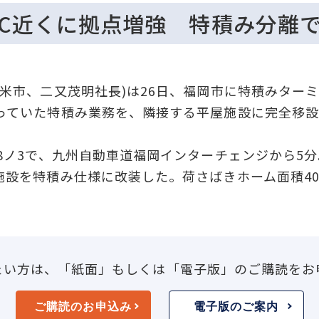
IC近くに拠点増強 特積み分離
米市、二又茂明社長)は26日、福岡市に特積みター
っていた特積み業務を、隣接する平屋施設に完全移
8ノ3で、九州自動車道福岡インターチェンジから5
設を特積み仕様に改装した。荷さばきホーム面積40
たい方は、「紙面」もしくは「電子版」のご購読をお
ご購読のお申込み
電子版のご案内