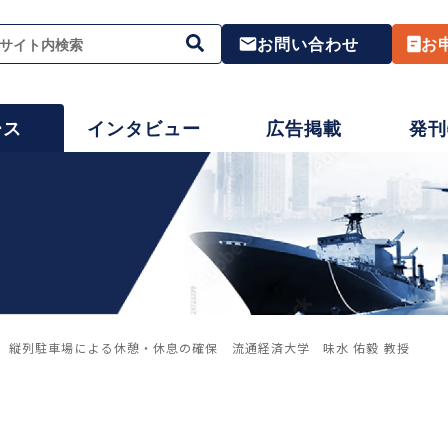
お問い合わせ
お
ース
インタビュー
広告掲載
発刊
 縦列駐車場による休憩・休息の確保 流通経済大学 味水 佑毅 教授