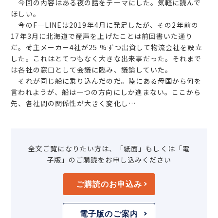
今回の内容はある夜の話をテーマにした。気軽に読んで
ほしい。
今のF―LINEは2019年4月に発足したが、その2年前の
17年3月に北海道で産声を上げたことは前回書いた通り
だ。荷主メーカー4社が25 %ずつ出資して物流会社を設立
した。これはとてつもなく大きな出来事だった。それまで
は各社の窓口として会議に臨み、議論していた。
それが同じ船に乗り込んだのだ。陸にある母国から何を
言われようが、船は一つの方向にしか進まない。ここから
先、各社間の関係性が大きく変化し…
全文ご覧になりたい方は、「紙面」もしくは「電
子版」のご購読をお申し込みください
ご購読のお申込み
電子版のご案内