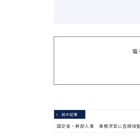
電
前の記事
国交省・幹部人事 事務次官に吉岡技