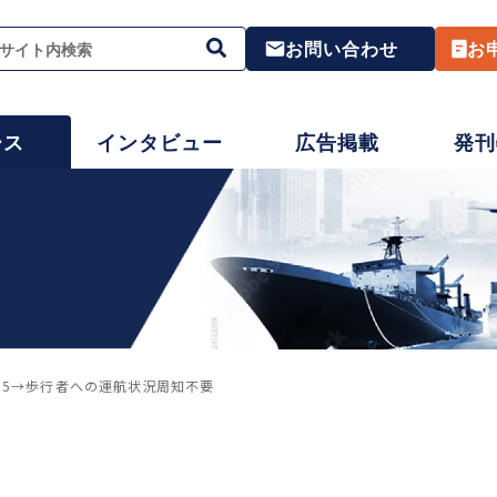
お問い合わせ
お
ース
インタビュー
広告掲載
発刊
・5→歩行者への運航状況周知不要