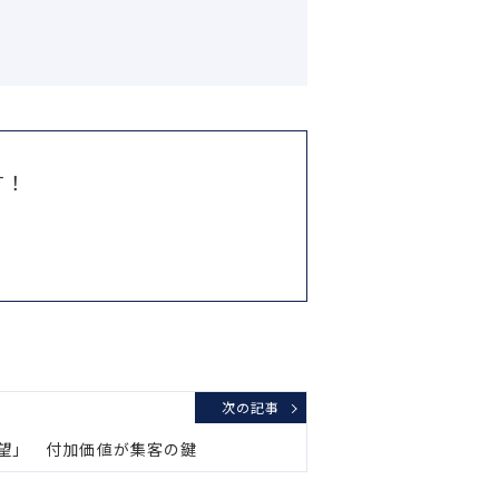
す！
次の記事
有望」 付加価値が集客の鍵