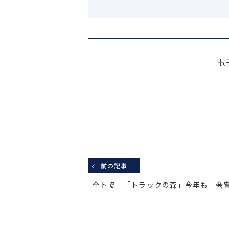
電
前の記事
全ト協 「トラックの森」今年も 会費